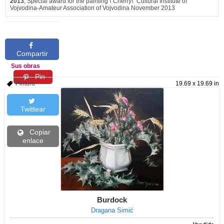
2013
, Special award for the painting \"Cherry\" Cultural Institute of
Vojvodina-Amateur Association of Vojvodina November 2013
Compartir
Sus obras
Pin
Pintura
19.69 x 19.69 in
Twittear
Copiar
enlace
Burdock
Dragana Simić