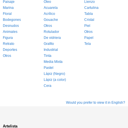
Paisaje
Óleo
Lienzo
Marina
Acuarela
Cartulina
Floral
Acrílico
Tabla
Bodegones
Gouache
Cristal
Desnudos
Otros
Piel
Animales
Rotulador
Otros
Figura
De vidriera
Papel
Retrato
Grafito
Tela
Deportes
Industrial
Otros
Tinta
Media Mixta
Pastel
Lápiz (Negro)
Lápiz (a color)
Cera
Would you prefer to view it in English?
Artelista